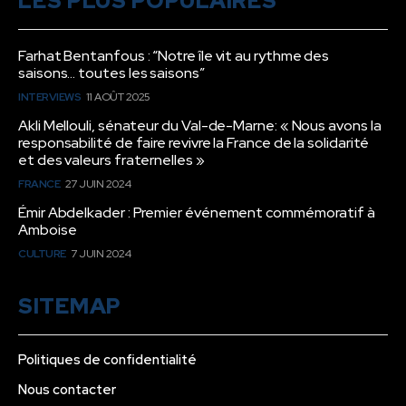
LES PLUS POPULAIRES
Farhat Bentanfous : “Notre île vit au rythme des
saisons… toutes les saisons”
INTERVIEWS
11 AOÛT 2025
Akli Mellouli, sénateur du Val-de-Marne: « Nous avons la
responsabilité de faire revivre la France de la solidarité
et des valeurs fraternelles »
FRANCE
27 JUIN 2024
Émir Abdelkader : Premier événement commémoratif à
Amboise
CULTURE
7 JUIN 2024
SITEMAP
Politiques de confidentialité
Nous contacter