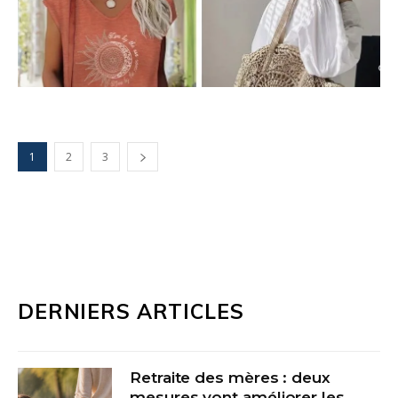
1
2
3
DERNIERS ARTICLES
Retraite des mères : deux
mesures vont améliorer les