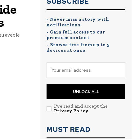
SUBSCRIBE
ide
s
- Never miss a story with
notifications
- Gain full access to our
eu avec le
premium content
- Browse free from up to 5
devices at once
UNLOCK ALL
I've read and accept the
Privacy Policy
.
MUST READ