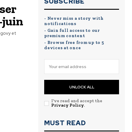
SUBSCRIBE
rser
-juin
- Never miss a story with
notifications
- Gain full access to our
egovy et
premium content
- Browse free from up to 5
devices at once
UNLOCK ALL
I've read and accept the
Privacy Policy
.
MUST READ