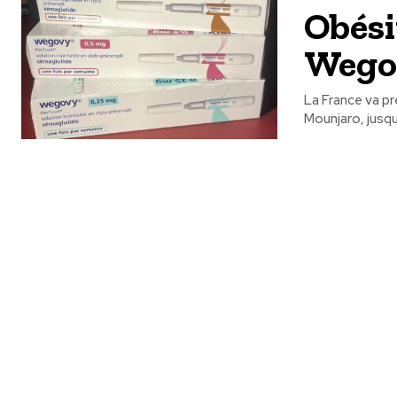
Obési
Wegov
La France va p