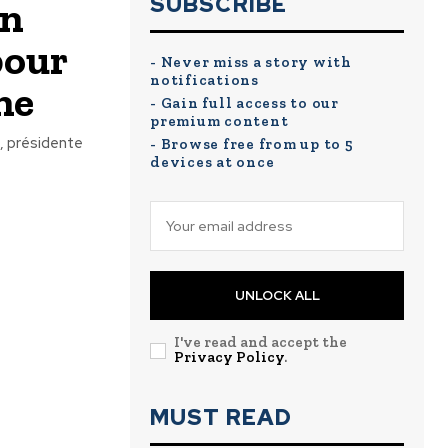
SUBSCRIBE
un
pour
- Never miss a story with
notifications
ne
- Gain full access to our
premium content
n, présidente
- Browse free from up to 5
devices at once
UNLOCK ALL
I've read and accept the
Privacy Policy
.
MUST READ