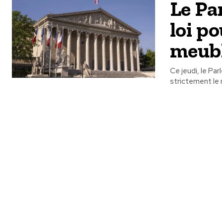
Le Pa
loi p
meubl
Ce jeudi, le Pa
strictement le 