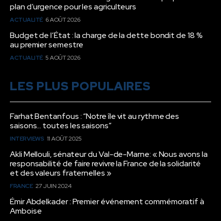
plan d’urgence pour les agriculteurs
ACTUALITÉ
6 AOÛT 2026
Budget de l’État : la charge de la dette bondit de 18 %
au premier semestre
ACTUALITÉ
5 AOÛT 2026
LES PLUS POPULAIRES
Farhat Bentanfous : “Notre île vit au rythme des
saisons… toutes les saisons”
INTERVIEWS
11 AOÛT 2025
Akli Mellouli, sénateur du Val-de-Marne: « Nous avons la
responsabilité de faire revivre la France de la solidarité
et des valeurs fraternelles »
FRANCE
27 JUIN 2024
Émir Abdelkader : Premier événement commémoratif à
Amboise