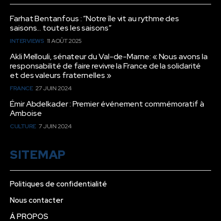
Farhat Bentanfous : “Notre île vit au rythme des
saisons… toutes les saisons”
INTERVIEWS
11 AOÛT 2025
Akli Mellouli, sénateur du Val-de-Marne: « Nous avons la
responsabilité de faire revivre la France de la solidarité
et des valeurs fraternelles »
FRANCE
27 JUIN 2024
Émir Abdelkader : Premier événement commémoratif à
Amboise
CULTURE
7 JUIN 2024
SITEMAP
Politiques de confidentialité
Nous contacter
Á PROPOS