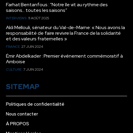
Farhat Bentanfous : “Notre île vit au rythme des
saisons… toutes les saisons”
INTERVIEWS
11 AOÛT 2025
Akli Mellouli, sénateur du Val-de-Marne: « Nous avons la
responsabilité de faire revivre la France de la solidarité
et des valeurs fraternelles »
FRANCE
27 JUIN 2024
Émir Abdelkader : Premier événement commémoratif à
Amboise
CULTURE
7 JUIN 2024
SITEMAP
Politiques de confidentialité
Nous contacter
Á PROPOS