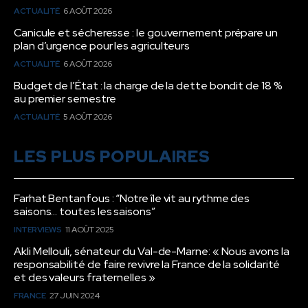
ACTUALITÉ
6 AOÛT 2026
Canicule et sécheresse : le gouvernement prépare un
plan d’urgence pour les agriculteurs
ACTUALITÉ
6 AOÛT 2026
Budget de l’État : la charge de la dette bondit de 18 %
au premier semestre
ACTUALITÉ
5 AOÛT 2026
LES PLUS POPULAIRES
Farhat Bentanfous : “Notre île vit au rythme des
saisons… toutes les saisons”
INTERVIEWS
11 AOÛT 2025
Akli Mellouli, sénateur du Val-de-Marne: « Nous avons la
responsabilité de faire revivre la France de la solidarité
et des valeurs fraternelles »
FRANCE
27 JUIN 2024