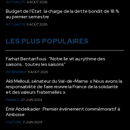
ACTUALITÉ
6 AOÛT 2026
Budget de l’État : la charge de la dette bondit de 18 %
au premier semestre
ACTUALITÉ
5 AOÛT 2026
LES PLUS POPULAIRES
Farhat Bentanfous : “Notre île vit au rythme des
saisons… toutes les saisons”
INTERVIEWS
11 AOÛT 2025
Akli Mellouli, sénateur du Val-de-Marne: « Nous avons la
responsabilité de faire revivre la France de la solidarité
et des valeurs fraternelles »
FRANCE
27 JUIN 2024
Émir Abdelkader : Premier événement commémoratif à
Amboise
CULTURE
7 JUIN 2024