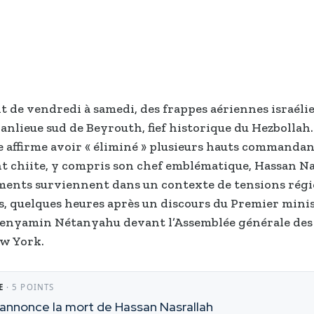
it de vendredi à samedi, des frappes aériennes israél
banlieue sud de Beyrouth, fief historique du Hezbollah
e affirme avoir « éliminé » plusieurs hauts commandan
chiite, y compris son chef emblématique, Hassan Na
ents surviennent dans un contexte de tensions régi
s, quelques heures après un discours du Premier mini
Benyamin Nétanyahu devant l’Assemblée générale des
w York.
E
· 5 POINTS
l annonce la mort de Hassan Nasrallah