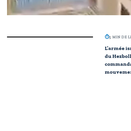
⏱
5 MIN DE 
L’armée is
du Hezboll
commandan
mouvement