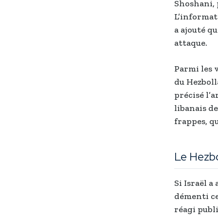
Shoshani, p
L’informat
a ajouté qu
attaque.
Parmi les 
du Hezboll
précisé l’
libanais de
frappes, q
Le Hezbo
Si Israël 
démenti ce
réagi publ