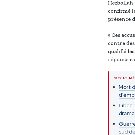
Hezbollah 
confirmé le
présence d
« Ces accu
contre des 
qualifié l
réponse ra
SUR LE M
Mort d
d’emb
Liban 
dramat
Guerre
sud de