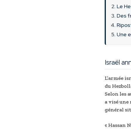
Le He
Des f
Ripost
Une e
Israël a
L’armée is
du Hezboll
Selon les a
a visé une
général sit
« Hassan N