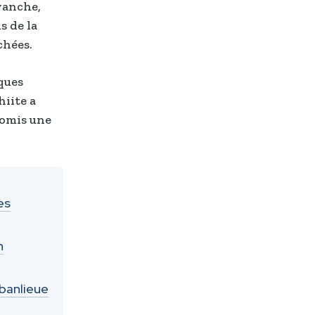
vanche,
s de la
chées.
ques
hiite a
romis une
es
n
 banlieue