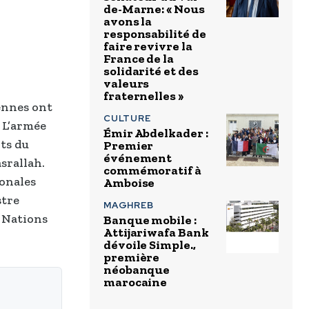
de-Marne: « Nous
avons la
responsabilité de
faire revivre la
France de la
solidarité et des
valeurs
fraternelles »
iennes ont
CULTURE
. L’armée
Émir Abdelkader :
ts du
Premier
événement
srallah.
commémoratif à
onales
Amboise
stre
MAGHREB
 Nations
Banque mobile :
Attijariwafa Bank
dévoile Simple.,
première
néobanque
marocaine