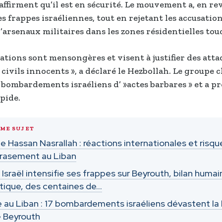
affirment qu’il est en sécurité. Le mouvement a, en re
s frappes israéliennes, tout en rejetant les accusation
’arsenaux militaires dans les zones résidentielles tou
sations sont mensongères et visent à justifier des atta
civils innocents », a déclaré le Hezbollah. Le groupe c
es bombardements israéliens d’ »actes barbares » et a p
pide.
ÊME SUJET
e Hassan Nasrallah : réactions internationales et risqu
rasement au Liban
: Israël intensifie ses frappes sur Beyrouth, bilan humai
ique, des centaines de…
 au Liban : 17 bombardements israéliens dévastent la
 Beyrouth