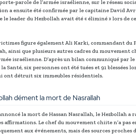
orte-parole de l’armée israélienne, sur le réseau socia
ion a ensuite été confirmée par le capitaine David Av
e le leader du Hezbollah avait été « éliminé » lors de c
victimes figure également Ali Karki, commandant du 
ah, ainsi que plusieurs autres cadres du mouvement ch
armée israélienne. D’après un bilan communiqué par le
 la Santé, six personnes ont été tuées et 91 blessées lo
ui ont détruit six immeubles résidentiels.
llah dément la mort de Nasrallah
a annoncé la mort de Hassan Nasrallah, le Hezbollah a
s affirmations. Le chef du mouvement chiite n’a pas 
iquement aux événements, mais des sources proches 