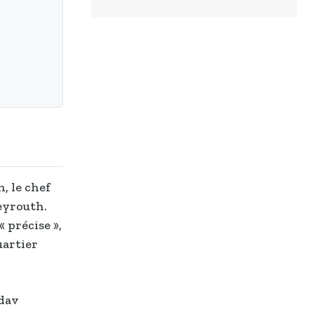
, le chef
eyrouth.
« précise »,
uartier
adav