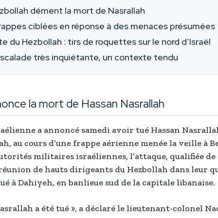
zbollah dément la mort de Nasrallah
rappes ciblées en réponse à des menaces présumées
e du Hezbollah : tirs de roquettes sur le nord d’Israël
scalade très inquiétante, un contexte tendu
nnonce la mort de Hassan Nasrallah
raélienne a annoncé samedi avoir tué Hassan Nasrallah
ah, au cours d’une frappe aérienne menée la veille à B
utorités militaires israéliennes, l’attaque, qualifiée de 
 réunion de hauts dirigeants du Hezbollah dans leur q
ué à Dahiyeh, en banlieue sud de la capitale libanaise.
asrallah a été tué », a déclaré le lieutenant-colonel N