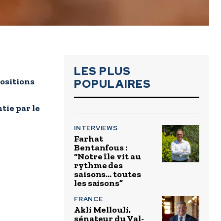
LES PLUS
ositions
POPULAIRES
ie par le
INTERVIEWS
Farhat
Bentanfous :
“Notre île vit au
rythme des
saisons… toutes
les saisons”
FRANCE
Akli Mellouli,
sénateur du Val-