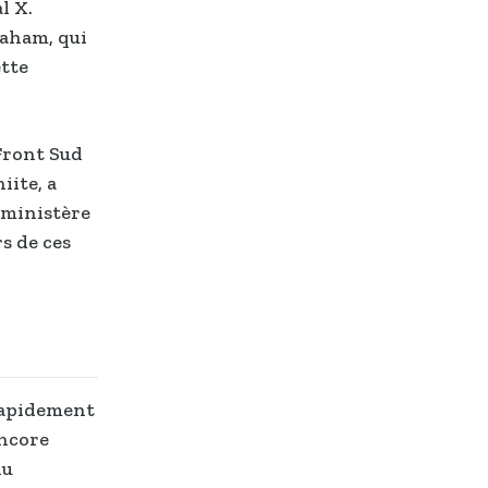
l X.
raham, qui
ette
Front Sud
iite, a
 ministère
rs de ces
 rapidement
encore
du