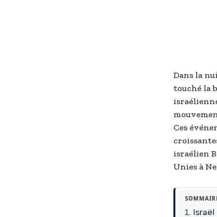
Dans la nu
touché la 
israélienn
mouvement 
Ces événem
croissante
israélien 
Unies à Ne
SOMMAIR
Israë