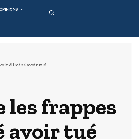
OPINIONS
oir éliminé avoir tué...
e les frappes
 avoir tué