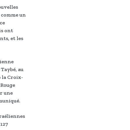
ouvelles
ée comme un
nce
is ont
ts, et les
lienne
e Taybé, au
 la Croix-
x-Rouge
ar une
mmuniqué.
sraéliennes
 127