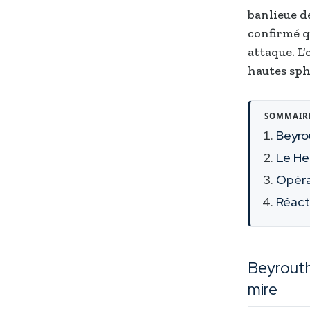
banlieue d
confirmé q
attaque. L’
hautes sph
SOMMAIR
Beyrou
Le He
Opérat
Réacti
Beyrouth 
mire