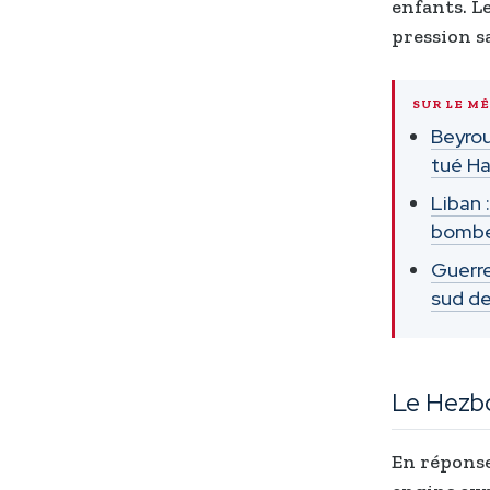
enfants. L
pression s
SUR LE M
Beyrou
tué Ha
Liban 
bomb
Guerre
sud de
Le Hezbo
En réponse