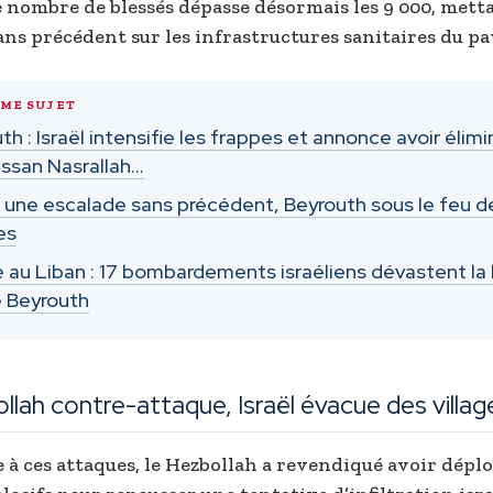
e nombre de blessés dépasse désormais les 9 000, mett
ans précédent sur les infrastructures sanitaires du pa
ÊME SUJET
th : Israël intensifie les frappes et annonce avoir élimi
ssan Nasrallah…
: une escalade sans précédent, Beyrouth sous le feu d
es
 au Liban : 17 bombardements israéliens dévastent la
 Beyrouth
llah contre-attaque, Israël évacue des villag
 à ces attaques, le Hezbollah a revendiqué avoir dépl