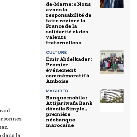
de-Marne: « Nous
avons la
responsabilité de
faire revivre la
France de la
solidarité et des
valeurs
fraternelles »
CULTURE
Émir Abdelkader :
Premier
événement
commémoratif à
Amboise
MAGHREB
Banque mobile :
Attijariwafa Bank
dévoile Simple.,
 raid
première
ersonnes,
néobanque
marocaine
ssan
e dans la