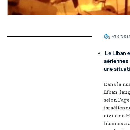
⏱
5 MIN DE 
Le Liban e
aériennes 
une situat
Dans la nui
Liban, lanç
selon l’age
israélienne
civile du 
libanais a 