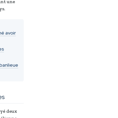
ant une
ys.
né avoir
es
 banlieue
es
oyé deux