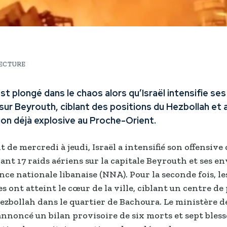
LECTURE
st plongé dans le chaos alors qu’Israël intensifie se
sur Beyrouth, ciblant des positions du Hezbollah et
ion déjà explosive au Proche-Orient.
t de mercredi à jeudi, Israël a intensifié son offensive
ant 17 raids aériens sur la capitale Beyrouth et ses en
nce nationale libanaise (NNA). Pour la seconde fois, le
s ont atteint le cœur de la ville, ciblant un centre de
Hezbollah dans le quartier de Bachoura. Le ministère d
annoncé un bilan provisoire de six morts et sept blessé