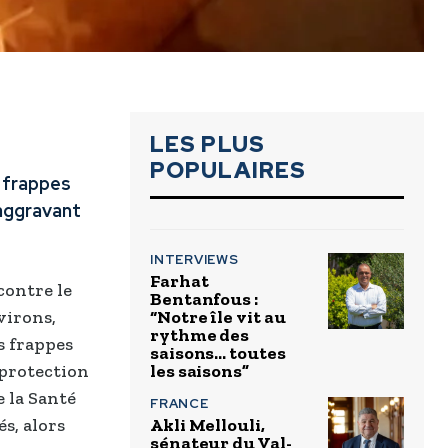
LES PLUS
POPULAIRES
s frappes
 aggravant
INTERVIEWS
Farhat
 contre le
Bentanfous :
virons,
“Notre île vit au
rythme des
s frappes
saisons… toutes
 protection
les saisons”
e la Santé
FRANCE
s, alors
Akli Mellouli,
sénateur du Val-