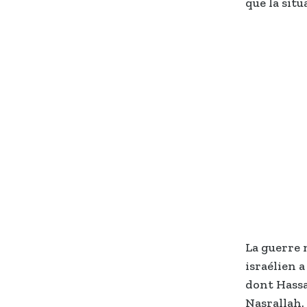
que la sit
La guerre n
israélien 
dont Hassa
Nasrallah. 