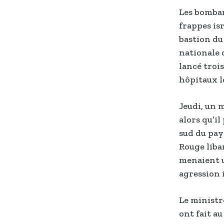
Les bombar
frappes is
bastion du
nationale 
lancé trois
hôpitaux lo
Jeudi, un m
alors qu’il
sud du pays
Rouge liba
menaient u
agression 
Le ministre
ont fait au