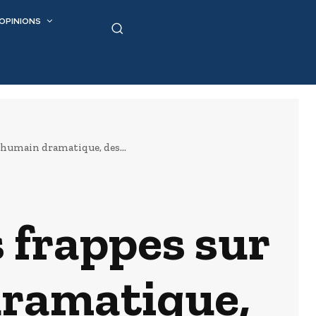
OPINIONS
n humain dramatique, des...
s frappes sur
dramatique,