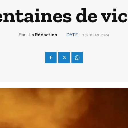
entaines de vi
Par:
La Rédaction
DATE:
3 OCTOBRE 2024