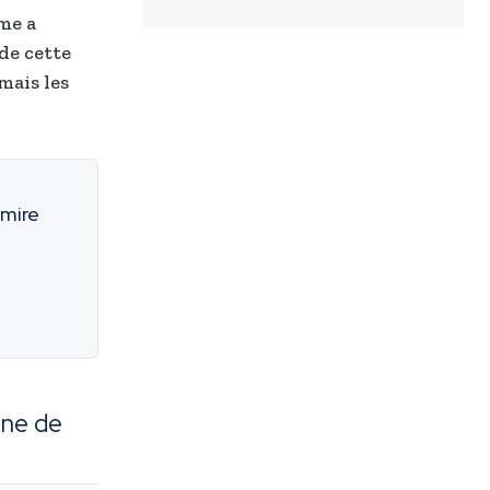
me a
de cette
mais les
 mire
gne de