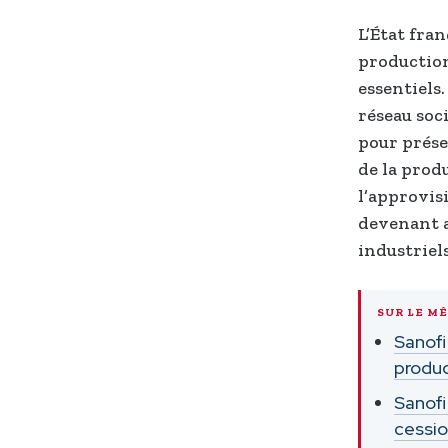
L’État fran
production
essentiels
réseau soc
pour prése
de la prod
l’approvis
devenant a
industriel
SUR LE M
Sanofi
produc
Sanofi
cessio