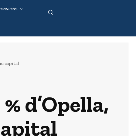
OPINIONS
au capital
 % d’Opella,
apital