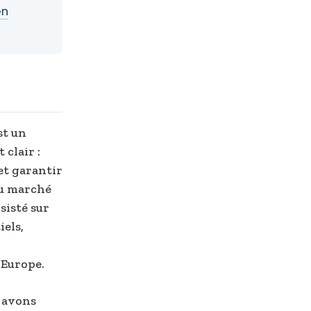
en
st un
 clair :
et garantir
du marché
sisté sur
els,
 Europe.
s avons