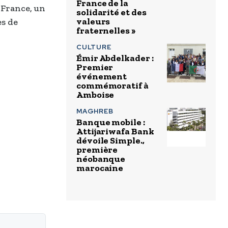
France de la
 France, un
solidarité et des
valeurs
es de
fraternelles »
CULTURE
Émir Abdelkader :
Premier
événement
commémoratif à
Amboise
MAGHREB
Banque mobile :
Attijariwafa Bank
dévoile Simple.,
première
néobanque
marocaine