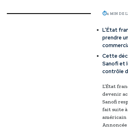
⏱
4 MIN DE 
L’État fra
prendre une
commercial
Cette déci
Sanofi et 
contrôle de
L’État fra
devenir act
Sanofi res
fait suite
américain 
Annoncée d