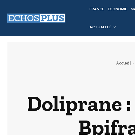
FRANCE
ECONOMIE
M
ACTUALITÉ
Accueil
Doliprane :
Bpifr