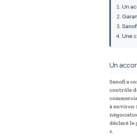
Un ac
Garant
Sanofi
Une c
Un accor
Sanofi a c
contrôle de
commercia
à environ 
négociatio
déclaré le 
».