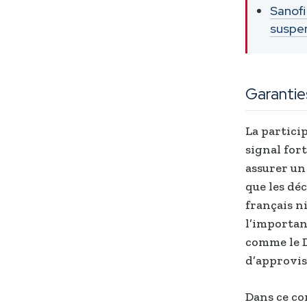
Sanofi
suspe
Garanties
La particip
signal fort
assurer un
que les dé
français n
l’importan
comme le D
d’approvis
Dans ce co