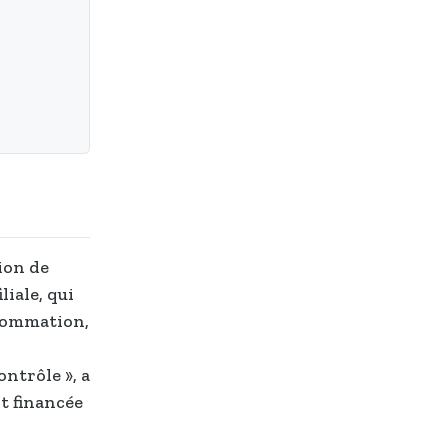
ion de
liale, qui
sommation,
ntrôle », a
nt financée