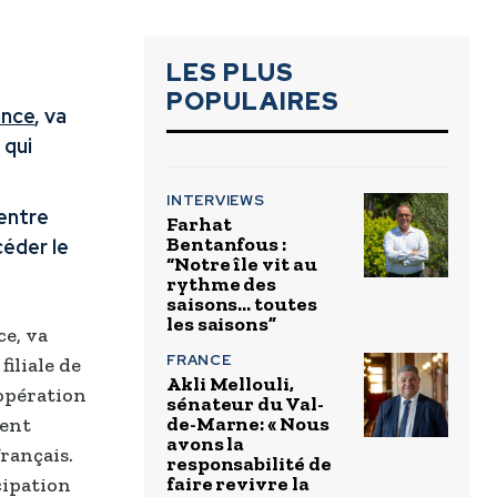
LES PLUS
POPULAIRES
ance
, va
qui
INTERVIEWS
 entre
Farhat
Bentanfous :
céder le
“Notre île vit au
rythme des
saisons… toutes
les saisons”
ce, va
FRANCE
iliale de
Akli Mellouli,
 opération
sénateur du Val-
de-Marne: « Nous
ment
avons la
rançais.
responsabilité de
faire revivre la
cipation