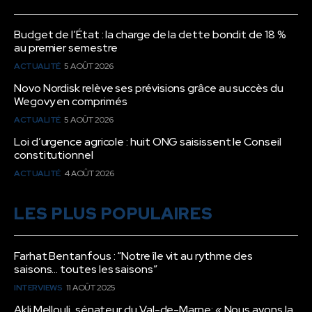
Budget de l’État : la charge de la dette bondit de 18 %
au premier semestre
ACTUALITÉ
5 AOÛT 2026
Novo Nordisk relève ses prévisions grâce au succès du
Wegovy en comprimés
ACTUALITÉ
5 AOÛT 2026
Loi d’urgence agricole : huit ONG saisissent le Conseil
constitutionnel
ACTUALITÉ
4 AOÛT 2026
LES PLUS POPULAIRES
Farhat Bentanfous : “Notre île vit au rythme des
saisons… toutes les saisons”
INTERVIEWS
11 AOÛT 2025
Akli Mellouli, sénateur du Val-de-Marne: « Nous avons la