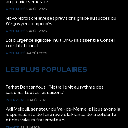
au premier semestre
ACTUALITÉ
5 AOÛT 2026
Novo Nordisk relève ses prévisions grâce au succès du
Wegovy en comprimés
ACTUALITÉ
5 AOÛT 2026
Loi d’urgence agricole : huit ONG saisissent le Conseil
constitutionnel
ACTUALITÉ
4 AOÛT 2026
LES PLUS POPULAIRES
Farhat Bentanfous : “Notre île vit au rythme des
saisons… toutes les saisons”
INTERVIEWS
11 AOÛT 2025
Akli Mellouli, sénateur du Val-de-Marne: « Nous avons la
responsabilité de faire revivre la France de la solidarité
et des valeurs fraternelles »
FRANCE
27 JUIN 2024