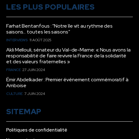
LES PLUS POPULAIRES
Farhat Bentanfous : “Notre île vit au rythme des
saisons… toutes les saisons”
INTERVIEWS
11 AOÛT 2025
Akli Mellouli, sénateur du Val-de-Marne: « Nous avons la
responsabilité de faire revivre la France de la solidarité
et des valeurs fraternelles »
FRANCE
27 JUIN 2024
Émir Abdelkader : Premier événement commémoratif à
Amboise
CULTURE
7 JUIN 2024
SITEMAP
Politiques de confidentialité