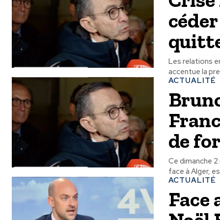
céder
quitt
Les relations e
ACTUALITÉ
Bruno
Franc
de for
Ce dimanche 2 m
face à Alger, e
ACTUALITÉ
Face 
Noël 