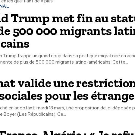
n les qualifiant de « plus...
ONAL
d Trump met fin au stat
 de 500 000 migrants lati
cains
on Trump frappe un grand coup dans sa politique migratoire en an
l'expulsion imminente de plus de 500 000 migrants latino-américains. Cette...
nat valide une restrictio
 sociales pour les étrange
ché en adoptant, mardi 18 mars, une proposition de loi déposée pa
sénatrice Valérie Boyer (Les Républicains). Ce...
France-Algérie : « Je ref