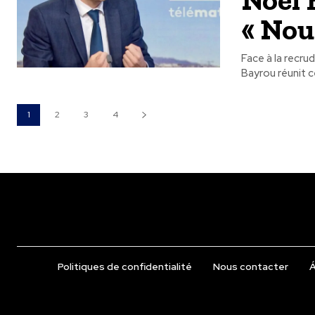
« Nou
Face à la recru
Bayrou réunit c
1
2
3
4
Politiques de confidentialité
Nous contacter