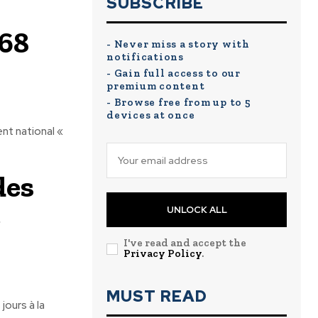
SUBSCRIBE
968
- Never miss a story with
notifications
- Gain full access to our
premium content
- Browse free from up to 5
devices at once
nt national «
des
e
UNLOCK ALL
I've read and accept the
Privacy Policy
.
MUST READ
ours à la