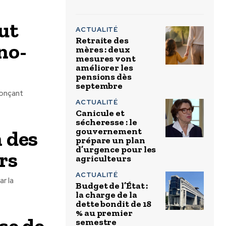
ut
ACTUALITÉ
Retraite des
no-
mères : deux
mesures vont
améliorer les
pensions dès
septembre
nonçant
ACTUALITÉ
Canicule et
sécheresse : le
n des
gouvernement
prépare un plan
d’urgence pour les
rs
agriculteurs
ACTUALITÉ
r la
Budget de l’État :
la charge de la
dette bondit de 18
% au premier
use de
semestre