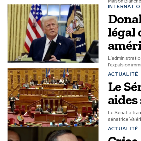
Maison Blanche e
INTERNATI
Donal
légal
améri
L'administrati
ACTUALITÉ
Le Sé
aides
Le Sénat a tran
ACTUALITÉ
Crise 