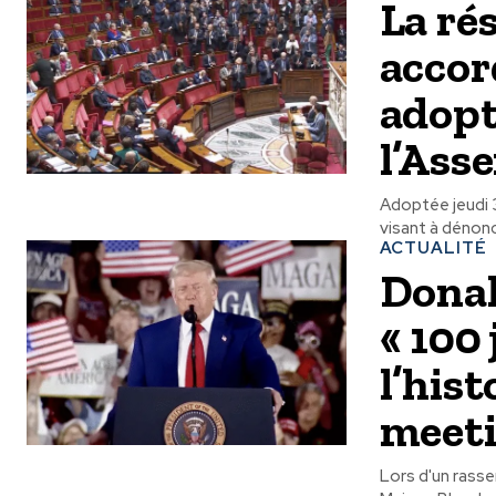
La ré
accor
adopt
l’Ass
Adoptée jeudi 
visant à dénonc
ACTUALITÉ
Donal
« 100 
l’hist
meeti
Lors d'un rass