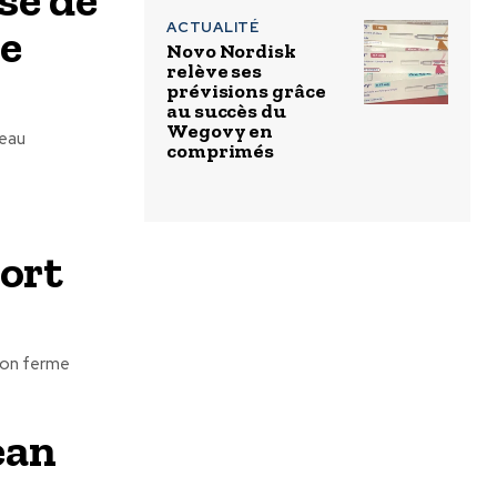
de
ACTUALITÉ
Novo Nordisk
relève ses
prévisions grâce
au succès du
Wegovy en
leau
comprimés
ort
tion ferme
ean