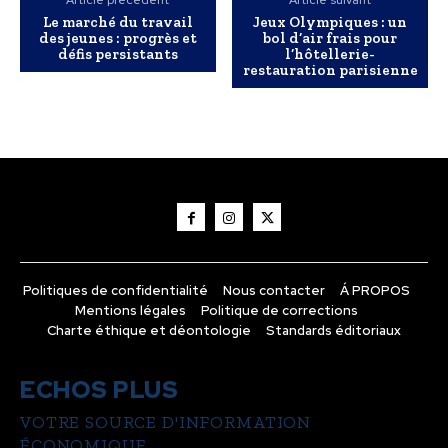
Article précédent
Article suivant
Le marché du travail
Jeux Olympiques : un
des jeunes : progrès et
bol d’air frais pour
défis persistants
l’hôtellerie-
restauration parisienne
Politiques de confidentialité
Nous contacter
Á PROPOS
Mentions légales
Politique de corrections
Charte éthique et déontologie
Standards éditoriaux
ECHOS PLUS
VOTRE SOURCE D'INFORMATION
ÉCONOMIQUE.