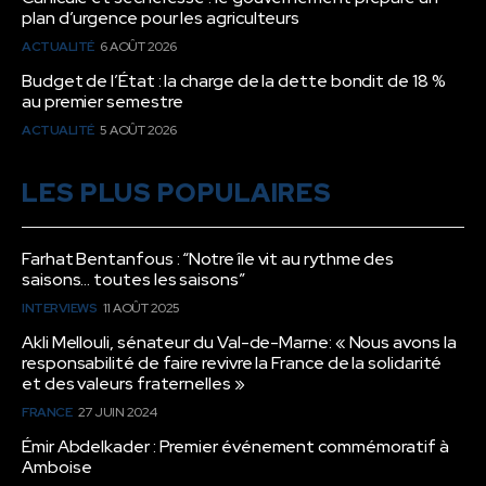
plan d’urgence pour les agriculteurs
ACTUALITÉ
6 AOÛT 2026
Budget de l’État : la charge de la dette bondit de 18 %
au premier semestre
ACTUALITÉ
5 AOÛT 2026
LES PLUS POPULAIRES
Farhat Bentanfous : “Notre île vit au rythme des
saisons… toutes les saisons”
INTERVIEWS
11 AOÛT 2025
Akli Mellouli, sénateur du Val-de-Marne: « Nous avons la
responsabilité de faire revivre la France de la solidarité
et des valeurs fraternelles »
FRANCE
27 JUIN 2024
Émir Abdelkader : Premier événement commémoratif à
Amboise