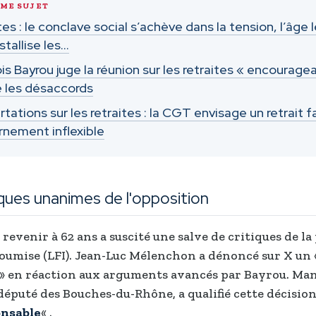
ÊME SUJET
tes : le conclave social s’achève dans la tension, l’âge 
stallise les…
is Bayrou juge la réunion sur les retraites « encourage
 les désaccords
tations sur les retraites : la CGT envisage un retrait f
nement inflexible
iques unanimes de l'opposition
 revenir à 62 ans a suscité une salve de critiques de la
oumise (LFI). Jean-Luc Mélenchon a dénoncé sur X un
» en réaction aux arguments avancés par Bayrou. Ma
éputé des Bouches-du-Rhône, a qualifié cette décisio
onsable
« .