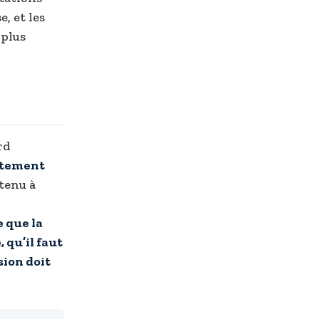
, et les
 plus
rd
tement
 tenu à
 que la
 qu’il faut
sion doit