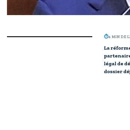
⏱
4 MIN DE 
La réforme
partenaire
légal de d
dossier déj