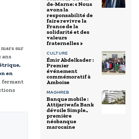
de-Marne: « Nous
avons la
responsabilité de
faire revivre la
France de la
solidarité et des
valeurs
fraternelles »
 mars sur
CULTURE
2 ans
Émir Abdelkader :
étrique,
Premier
événement
on en
commémoratif à
ré, fermant
Amboise
ctions
MAGHREB
Banque mobile :
Attijariwafa Bank
dévoile Simple.,
première
néobanque
marocaine