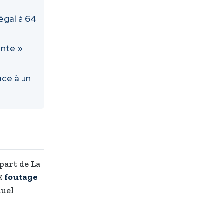
légal à 64
ante »
ace à un
 part de La
 «
foutage
nuel
n