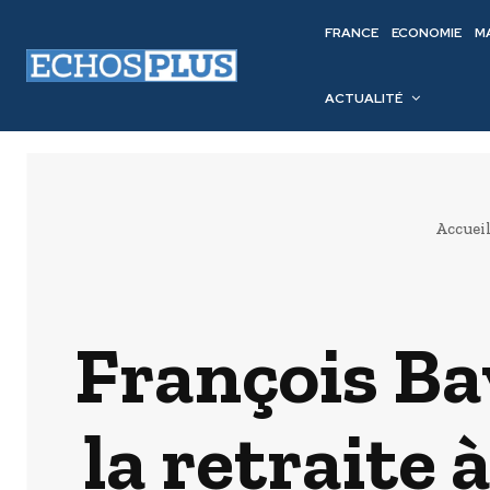
FRANCE
ECONOMIE
M
ACTUALITÉ
Accuei
François Ba
la retraite 