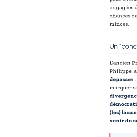
engagées d
chances de
minces.
Un "conc
L’ancien P
Philippe, a
dépassé
« 
marquer sa
divergence
démocratie
(les) laiss
venir du s