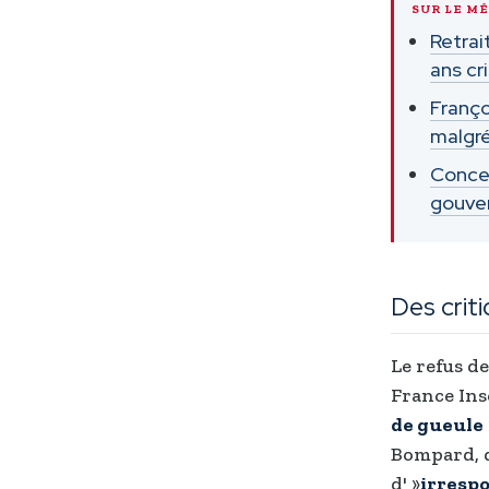
SUR LE M
Retrai
ans cri
Franço
malgré
Concer
gouver
Des crit
Le refus de
France Ins
de gueule
Bompard, d
d' »
irresp