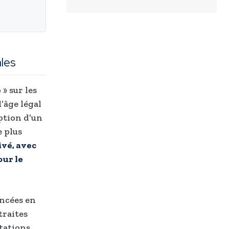
les
e
» sur les
’âge légal
option d’un
e plus
ivé, avec
our le
ancées en
traites
rtations