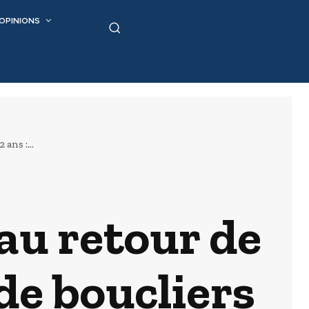
OPINIONS
ans :...
au retour de
 de boucliers