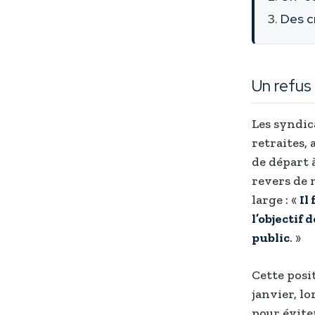
Des c
Un refus
Les syndic
retraites,
de départ à
revers de 
large : «
Il
l’objectif 
public
. »
Cette posi
janvier, l
pour éviter