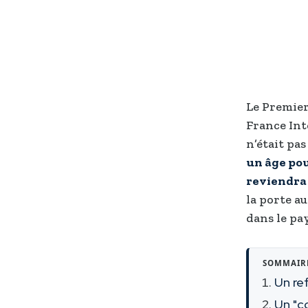
Le Premier
France Inte
n’était pas
un âge pou
reviendra 
la porte a
dans le pa
SOMMAIR
Un re
Un "c