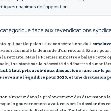
ritiques unanimes de l'opposition
 catégorique face aux revendications syndica
ats, qui participaient aux concertations du «
conclav
 avaient formulé la demande d’un retour à 62 ans pour l
 la retraite. Mais le Premier ministre a balayé cette 
main, insistant sur la nécessité de débattre de manièr
 faut à tout prix avoir deux discussions : une sur le pr
de revenir à l’équilibre pour 2030, et une discussion p
tion s’inscrit dans le prolongement des discussions l
orsque le gouvernement avait rouvert le dossier des re
 une censure du Parti socialiste. Toutefois, les conce