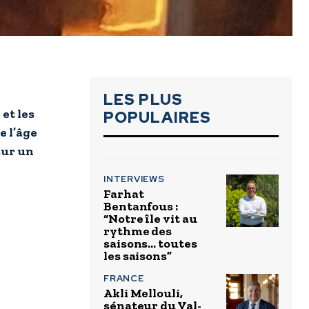
LES PLUS
 et les
POPULAIRES
e l’âge
sur un
INTERVIEWS
Farhat
Bentanfous :
“Notre île vit au
rythme des
saisons… toutes
les saisons”
FRANCE
Akli Mellouli,
sénateur du Val-