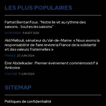
LES PLUS POPULAIRES
Farhat Bentanfous : “Notre île vit au rythme des
saisons… toutes les saisons”
INTERVIEWS
11 AOÛT 2025
Akli Mellouli, sénateur du Val-de-Marne: « Nous avons la
responsabilité de faire revivre la France de la solidarité
et des valeurs fraternelles »
FRANCE
27 JUIN 2024
Émir Abdelkader : Premier événement commémoratif à
Amboise
CULTURE
7 JUIN 2024
SITEMAP
Politiques de confidentialité