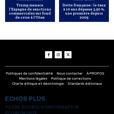
Trump menace
Dette française : le taux
l’Espagne de sanctions
à 10 ans dépasse 3,90 %,
commerciales sur fond
une première depuis
de crise à l’Otan
2009
Politiques de confidentialité
Nous contacter
Á PROPOS
Mentions légales
Politique de corrections
Charte éthique et déontologie
Standards éditoriaux
ECHOS PLUS
VOTRE SOURCE D'INFORMATION
ÉCONOMIQUE.