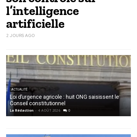
l’intelligence
artificielle
2 JOURS AGO
ACTUALITÉ
Loi d’urgence agricole : huit ONG saisissent le
C
Conseil constitutionnel
c
La Rédaction
-
4 AOÛT 2026
0
L