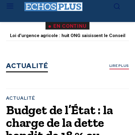
Echos Plus — actualite economiq
EN CONTINU
Lufthansa : le bénéfice opérationnel chute de 56 % au
deuxième trimestre
ACTUALITÉ
LIRE PLUS
ACTUALITÉ
Budget de l’État : la
charge de la dette